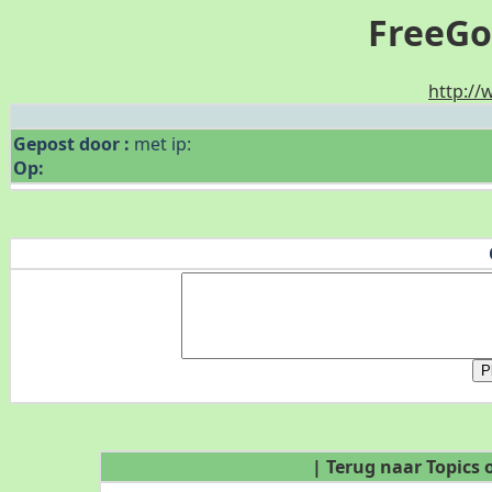
FreeGo
http://
Gepost door :
met ip:
Op:
| Terug naar Topics 